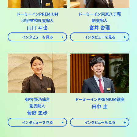
ドーミーインPREMIUM
ドーミーイン東京八丁堀
渋谷神宮前 支配人
副支配人
山口 斗也
富井 杏理
インタビューを見る
インタビューを見る
御宿 野乃仙台
ドーミーインPREMIUM銀座
副支配人
田中 圭
菅野 史歩
インタビューを見る
インタビューを見る