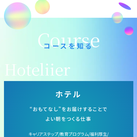
Course
コースを知る
Hoteliier
ホテル
“おもてなし”を
お届けすることで
よい朝をつくる仕事
キャリアステップ/教育プログラム/福利厚生/