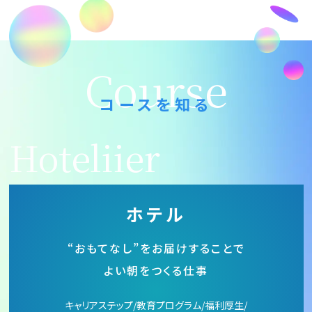
Course
コースを知る
Hoteliier
ホテル
“おもてなし”を
お届けすることで
よい朝をつくる仕事
キャリアステップ/教育プログラム/福利厚生/