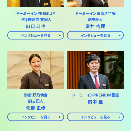
ドーミーインPREMIUM
ドーミーイン東京八丁堀
渋谷神宮前 支配人
副支配人
山口 斗也
富井 杏理
インタビューを見る
インタビューを見る
御宿 野乃仙台
ドーミーインPREMIUM銀座
副支配人
田中 圭
菅野 史歩
インタビューを見る
インタビューを見る